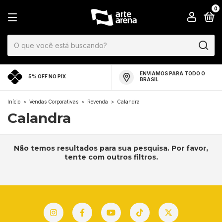
0
ENVIAMOS PARA TODO O
5% OFF NO PIX
BRASIL
Início
>
Vendas Corporativas
>
Revenda
>
Calandra
Calandra
Não temos resultados para sua pesquisa. Por favor,
tente com outros filtros.