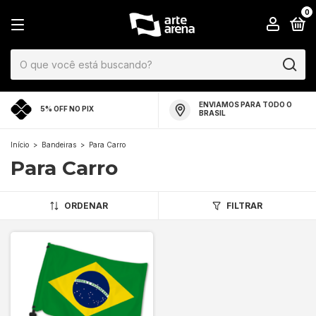
0
ENVIAMOS PARA TODO O
5% OFF NO PIX
BRASIL
Início
>
Bandeiras
>
Para Carro
Para Carro
ORDENAR
FILTRAR